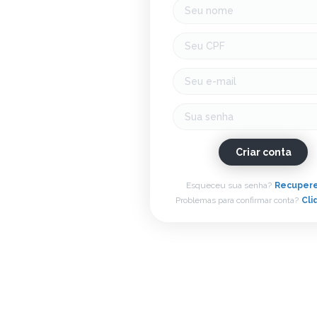
Criar conta
Esqueceu sua senha?
Recupere
Problemas para confirmar conta?
Cli