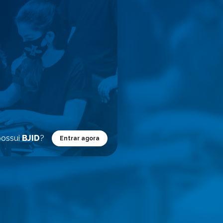
possui
BJID
?
Entrar agora