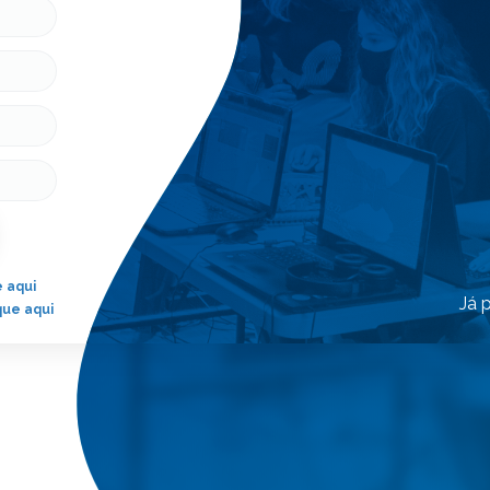
 aqui
Já 
que aqui